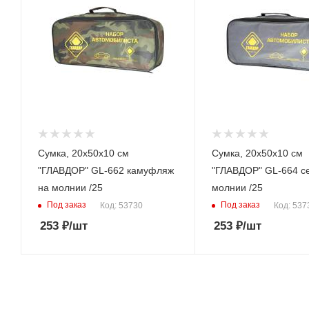
Сумка, 20х50х10 см
Сумка, 20х50х10 см
"ГЛАВДОР" GL-662 камуфляж
"ГЛАВДОР" GL-664 с
на молнии /25
молнии /25
Под заказ
Под заказ
Код: 53730
Код: 537
253
₽
/шт
253
₽
/шт