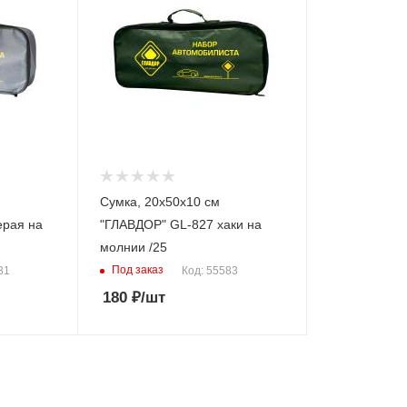
Сумка, 20х50х10 см
ерая на
"ГЛАВДОР" GL-827 хаки на
молнии /25
Под заказ
31
Код: 55583
180
₽
/шт