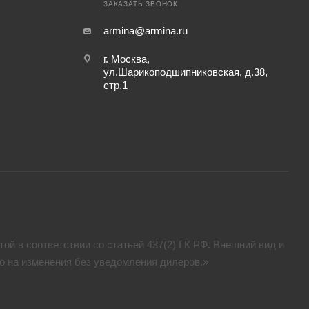
ЗАКАЗАТЬ ЗВОНОК
armina@armina.ru
г. Москва,
ул.Шарикоподшипниковская, д.38,
стр.1
ой в соответствии со статьей 437(2) ГК РФ. Внешний вид и
аво на изменения без уведомления дилеров.»