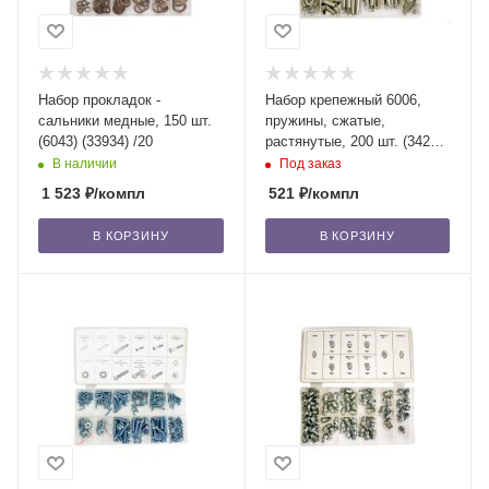
Набор прокладок -
Набор крепежный 6006,
сальники медные, 150 шт.
пружины, сжатые,
(6043) (33934) /20
растянутые, 200 шт. (34216)
/24
В наличии
Под заказ
1 523
₽
/компл
521
₽
/компл
В КОРЗИНУ
В КОРЗИНУ