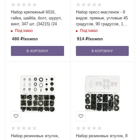
Набор крепежный 6016,
Набор пресс-масленок - 9
гайка, шайба, болт, шуруп,
видов: прямые, угловые 45
винт, 347 шт. (34215) /24
градусов, 90 градусов, 110
шт. (6030) (34221) /24
Под заказ
Под заказ
480
₽
/компл
914
₽
/компл
В КОРЗИНУ
В КОРЗИНУ
Набор резиновых втулок,
Набор резиновых втулок, 8