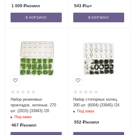
1 009
₽
/компл
543
₽
/шт
В КОРЗИНУ
В КОРЗИНУ
Набор резиновых
Набор стопорных колец,
прокладок, зеленые, 270
300 шт. (6004) (33945) /24
шт. (2015) (33943) /20
Под заказ
Под заказ
552
₽
/компл
467
₽
/компл