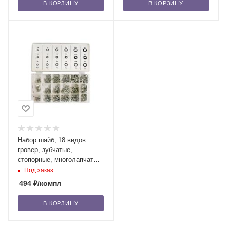
В КОРЗИНУ
В КОРЗИНУ
Набор шайб, 18 видов:
гровер, зубчатые,
стопорные, многолапчатые,
720 шт. (6025) (34226) /24
Под заказ
494
₽
/компл
В КОРЗИНУ