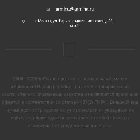
armina@armina.ru
г. Москва, ул.Шарикоподшипниковская, д.38,
стр.1
2006 - 2026 © Оптово-розничная компания «Армина»
«Внимание! Вся информация на сайте о товарах носит
исключительно справочный характер и не является публичной
офертой в соответствии со статьей 437(2) ГК РФ. Внешний вид
и комплектность товара могут отличаться от указанных на
сайте, т.к. производитель оставляет за собой право на
изменения без уведомления дилеров.»