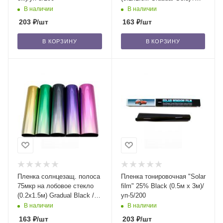
уп-5/500
В наличии
В наличии
203
₽
/шт
163
₽
/шт
В КОРЗИНУ
В КОРЗИНУ
Пленка солнцезащ. полоса
Пленка тонировочная "Solar
75мкр на лобовое стекло
film" 25% Blaсk (0.5м x 3м)/
(0.2x1.5м) Gradual Black /
уп-5/200
уп-5/500
В наличии
В наличии
163
₽
/шт
203
₽
/шт