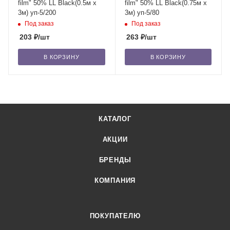
film" 50% LL Black(0.5м x
film" 50% LL Black(0.75м x
3м) уп-5/200
3м) уп-5/80
Под заказ
Под заказ
203
₽
/шт
263
₽
/шт
В КОРЗИНУ
В КОРЗИНУ
КАТАЛОГ
АКЦИИ
БРЕНДЫ
КОМПАНИЯ
ПОКУПАТЕЛЮ