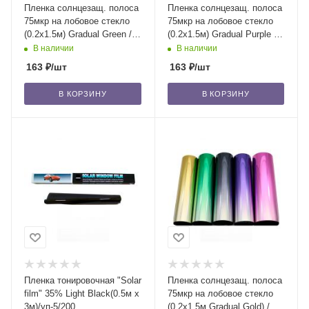
Пленка солнцезащ. полоса
Пленка солнцезащ. полоса
75мкр на лобовое стекло
75мкр на лобовое стекло
(0.2x1.5м) Gradual Green /
(0.2x1.5м) Gradual Purple /
уп-5/500
уп-5/500
В наличии
В наличии
163
₽
/шт
163
₽
/шт
В КОРЗИНУ
В КОРЗИНУ
Пленка тонировочная "Solar
Пленка солнцезащ. полоса
film" 35% Light Black(0.5м x
75мкр на лобовое стекло
3м)/уп-5/200
(0.2x1.5м Gradual Gold) /