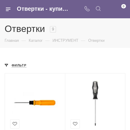
0
Отвертки - купить оптом шлицевые, торцевые отвертки, набор отверток в интернет-магазине Армина
Отвертки
9
—
—
—
Главная
Каталог
ИНСТРУМЕНТ
Отвертки
ФИЛЬТР