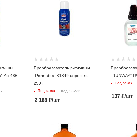
авчины
Преобразователь ржавчины
Преобразова
" Ас-466,
"Permatex" 81849 аэрозоль,
"RUNWAY" RW
290 г
Под заказ
Под заказ
051
Код: 53273
137
₽
/шт
2 168
₽
/шт