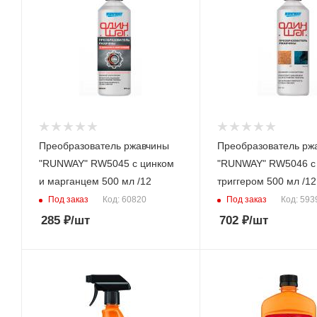
Преобразователь ржавчины
Преобразователь рж
"RUNWAY" RW5045 с цинком
"RUNWAY" RW5046 с
и марганцем 500 мл /12
триггером 500 мл /12
Под заказ
Под заказ
Код: 60820
Код: 593
285
₽
/шт
702
₽
/шт