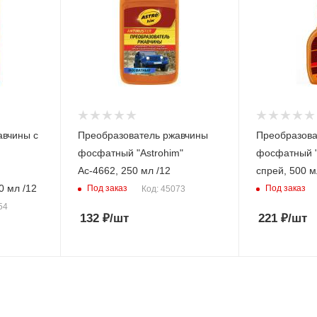
авчины с
Преобразователь ржавчины
Преобразова
фосфатный "Astrohim"
фосфатный "
Ас-4662, 250 мл /12
спрей, 500 м
0 мл /12
Под заказ
Под заказ
Код: 45073
54
132
₽
/шт
221
₽
/шт