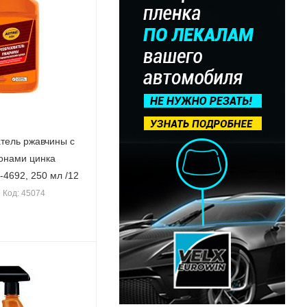
тель ржавчины с
онами цинка
с-4692, 250 мл /12
Код: 45074