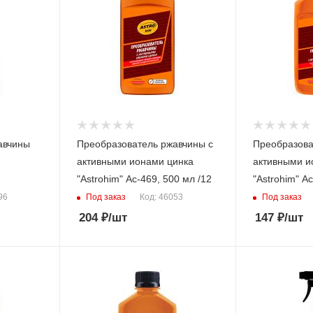
авчины
Преобразователь ржавчины с
Преобразова
активными ионами цинка
активными и
"Astrohim" Ас-469, 500 мл /12
"Astrohim" А
Под заказ
Под заказ
96
Код: 46053
204
₽
/шт
147
₽
/шт