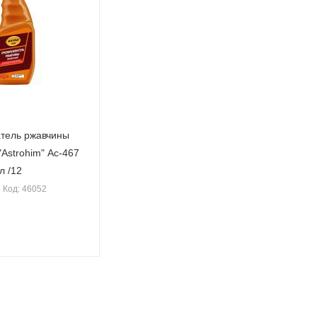
тель ржавчины
Astrohim" Ас-467
л /12
Код: 46052