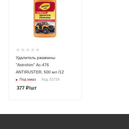
Удалитель ржавчины
"Astrohim" Ас-476
ANTIRUSTER, 500 мл /12
Под заказ
Код: 52726
377
₽
/шт