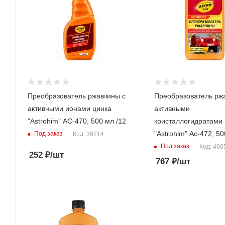
Преобразователь ржавчины с
Преобразователь рж
активными ионами цинка
активными
"Astrohim" АС-470, 500 мл /12
кристаллогидратами
"Astrohim" Ас-472, 50
Под заказ
Код: 39714
Под заказ
Код: 460
252
₽
/шт
767
₽
/шт