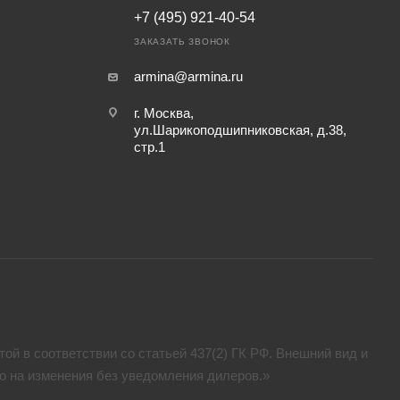
+7 (495) 921-40-54
ЗАКАЗАТЬ ЗВОНОК
armina@armina.ru
г. Москва,
ул.Шарикоподшипниковская, д.38,
стр.1
ой в соответствии со статьей 437(2) ГК РФ. Внешний вид и
аво на изменения без уведомления дилеров.»