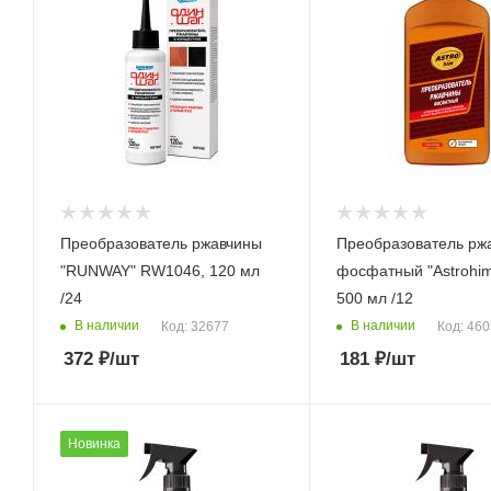
Преобразователь ржавчины
Преобразователь рж
"RUNWAY" RW1046, 120 мл
фосфатный "Astrohim
/24
500 мл /12
В наличии
В наличии
Код: 32677
Код: 46
372
₽
/шт
181
₽
/шт
Новинка