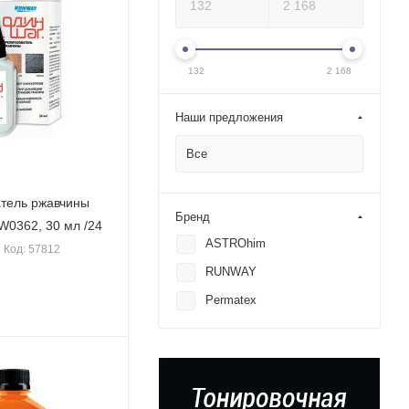
132
2 168
Наши предложения
Все
тель ржавчины
Бренд
0362, 30 мл /24
ASTROhim
Код: 57812
RUNWAY
Permatex