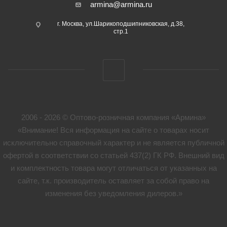
armina@armina.ru
г. Москва, ул.Шарикоподшипниковская, д.38,
стр.1
2006 - 2026 © Оптово-розничная компания «Армина»
«Внимание! Вся информация на сайте о товарах носит
исключительно справочный характер и не является публичной
офертой в соответствии со статьей 437(2) ГК РФ. Внешний вид
и комплектность товара могут отличаться от указанных на
сайте, т.к. производитель оставляет за собой право на
изменения без уведомления дилеров.»