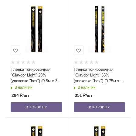
Пленка тонировочная
Пленка тонировочная
"Glavdor Light" 25%
"Glavdor Light" 35%
(упаковка "box") (0.5м х 3м)
(упаковка "box") (0.75м х
GL-1024 /40
3м) GL-1019 /50
В наличии
В наличии
284
₽
/шт
351
₽
/шт
В КОРЗИНУ
В КОРЗИНУ