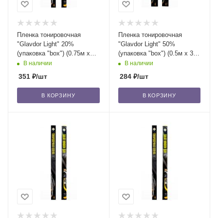
Пленка тонировочная
Пленка тонировочная
"Glavdor Light" 20%
"Glavdor Light" 50%
(упаковка "box") (0.75м х
(упаковка "box") (0.5м х 3м)
3м) GL-1022 /50
GL-1015 /40
В наличии
В наличии
351
₽
/шт
284
₽
/шт
В КОРЗИНУ
В КОРЗИНУ