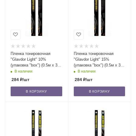
Пленка тонировочная
Пленка тонировочная
"Glavdor Light" 10%
"Glavdor Light" 15%
(упаковка "box") (0.5м х 3м)
(упаковка "box") (0.5м х 3м)
GL-1012 /40
GL-1021 /40
В наличии
В наличии
284
₽
/шт
284
₽
/шт
В КОРЗИНУ
В КОРЗИНУ