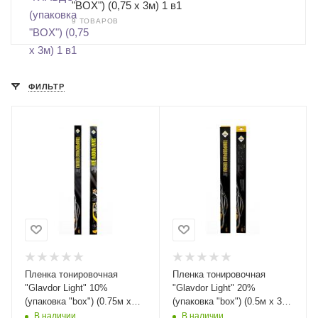
"BOX") (0,75 х 3м) 1 в1
9 ТОВАРОВ
ФИЛЬТР
Пленка тонировочная
Пленка тонировочная
"Glavdor Light" 10%
"Glavdor Light" 20%
(упаковка "box") (0.75м х
(упаковка "box") (0.5м х 3м)
3м) GL-1017 /50
GL-1013 /40
В наличии
В наличии