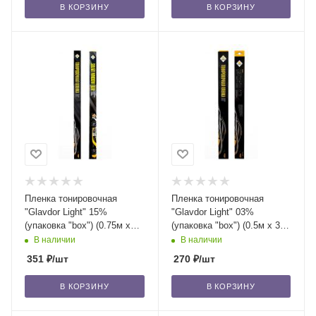
В КОРЗИНУ
В КОРЗИНУ
Пленка тонировочная
Пленка тонировочная
"Glavdor Light" 15%
"Glavdor Light" 03%
(упаковка "box") (0.75м х
(упаковка "box") (0.5м х 3м)
3м) GL-1018 /50
GL-1040 /40
В наличии
В наличии
351
₽
/шт
270
₽
/шт
В КОРЗИНУ
В КОРЗИНУ