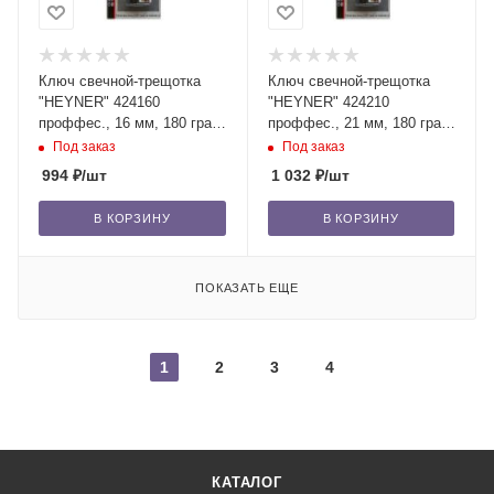
Ключ свечной-трещотка
Ключ свечной-трещотка
"HEYNER" 424160
"HEYNER" 424210
проффес., 16 мм, 180 град.
проффес., 21 мм, 180 град.
вращения /40
вращения /40
Под заказ
Под заказ
994
₽
/шт
1 032
₽
/шт
В КОРЗИНУ
В КОРЗИНУ
ПОКАЗАТЬ ЕЩЕ
1
2
3
4
КАТАЛОГ