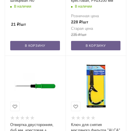
шлицевая /40
крестовая, PH2x200 мм
В наличии
В наличии
Розничная цена
228
₽
/шт
21
₽
/шт
Старая цена
235
₽
/шт
В КОРЗИНУ
В КОРЗИНУ
Отвертка двусторонняя,
Ключ для снятия
d=6 мм, крестовая +
масляного фильтра "ALCA"