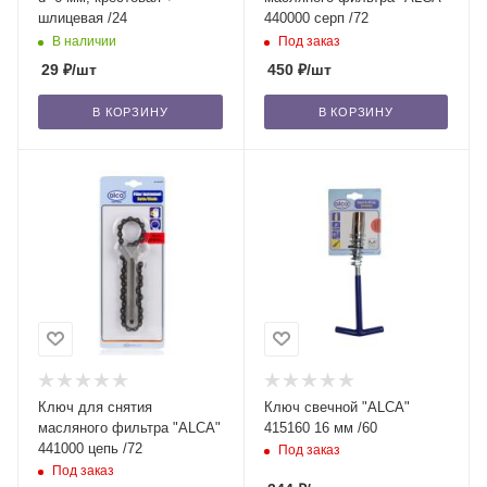
шлицевая /24
440000 серп /72
В наличии
Под заказ
29
₽
/шт
450
₽
/шт
В КОРЗИНУ
В КОРЗИНУ
Ключ для снятия
Ключ свечной "ALCA"
масляного фильтра "ALCA"
415160 16 мм /60
441000 цепь /72
Под заказ
Под заказ