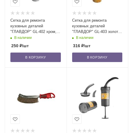
Сетка для ремонта
Сетка для ремонта
кузовных деталей
кузовных деталей
"ГЛАВДОР" GL-402 хром,
"ГЛАВДОР" GL-403 золото,
25х20 см /3
25х20 см /3
В наличии
В наличии
250
₽
/шт
316
₽
/шт
В КОРЗИНУ
В КОРЗИНУ