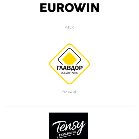
VELX
ГЛАВДОР