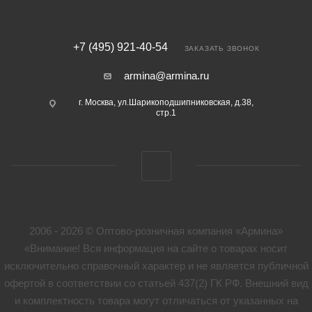
+7 (495) 921-40-54
ЗАКАЗАТЬ ЗВОНОК
armina@armina.ru
г. Москва, ул.Шарикоподшипниковская, д.38,
стр.1
2006 - 2026 © Оптово-розничная компания «Армина»
«Внимание! Вся информация на сайте о товарах носит
исключительно справочный характер и не является публичной
офертой в соответствии со статьей 437(2) ГК РФ. Внешний вид
и комплектность товара могут отличаться от указанных на