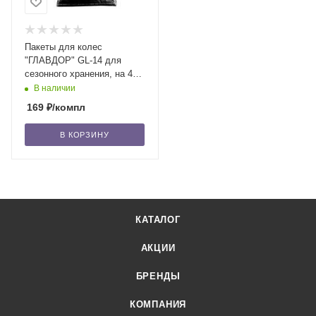
Пакеты для колес
"ГЛАВДОР" GL-14 для
сезонного хранения, на 4
колеса, 19 мкм /100
В наличии
169
₽
/компл
В КОРЗИНУ
КАТАЛОГ
АКЦИИ
БРЕНДЫ
КОМПАНИЯ