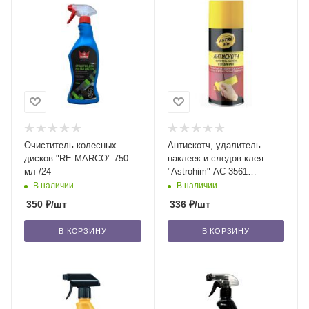
Очиститель колесных
Антискотч, удалитель
дисков "RE MARCO" 750
наклеек и следов клея
мл /24
"Astrohim" АС-3561
аэрозоль, 210 мл /12
В наличии
В наличии
350
₽
/шт
336
₽
/шт
В КОРЗИНУ
В КОРЗИНУ