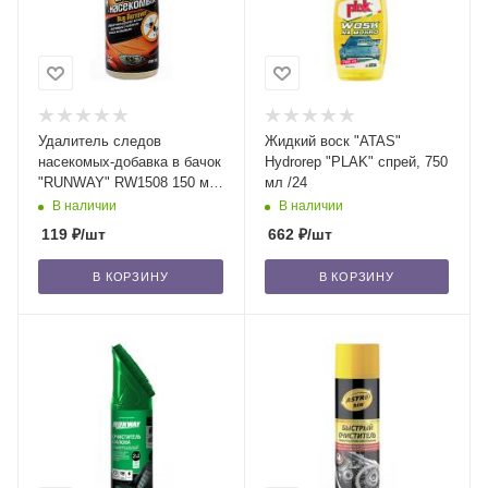
Удалитель следов
Жидкий воск "ATAS"
насекомых-добавка в бачок
Hydrorep "PLAK" спрей, 750
"RUNWAY" RW1508 150 мл
мл /24
/24
В наличии
В наличии
119
₽
/шт
662
₽
/шт
В КОРЗИНУ
В КОРЗИНУ