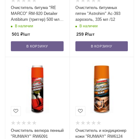
Очиститель битума "RE
Очиститель битумных
MARCO" RM-920 Detailer
пятен "Astrohim" Ас-393
Antibitum (триггер) 500 мл /
аэрозоль, 335 мл /12
12
В наличии
В наличии
501
₽
/шт
259
₽
/шт
В КОРЗИНУ
В КОРЗИНУ
Очиститель велюра пенный
Очиститель и кондиционер
"RUNWAY" RW6091
кожи "RUNWAY" RW6124