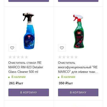
Очиститель стекол RE
Очиститель
MARCO RM-923 Detailer
многофункциональный "RE
Glass Cleaner 500 ml
MARCO" для обивки ткани
и винила, 750 мл /24
В наличии
В наличии
261
₽
/шт
350
₽
/шт
В КОРЗИНУ
В КОРЗИНУ