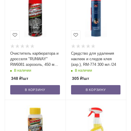
Очиститель карбюратора и
Средство для удаления
дросселя "RUNWAY"
наклеек и следов клея
RW6081 аэрозоль, 450 мл
(аэр.), RM-774 300 мл /24
/12
В наличии
В наличии
348
₽
/шт
305
₽
/шт
В КОРЗИНУ
В КОРЗИНУ