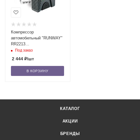
Компрессор
автомобильный "RUNWAY"
RR2213
многофункциональный, с
Под заказ
цифровым дисплеем, 11,1
2 444
₽
/шт
Bar, 12В
В КОРЗИНУ
КАТАЛОГ
АКЦИИ
БРЕНДЫ