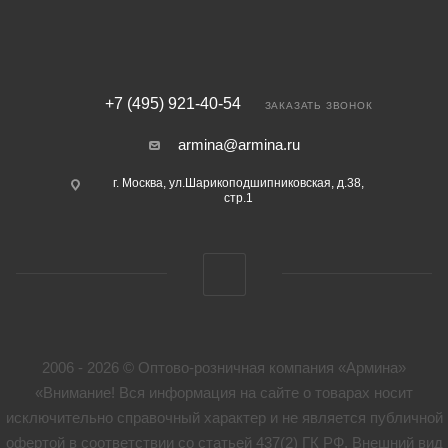
+7 (495) 921-40-54
ЗАКАЗАТЬ ЗВОНОК
armina@armina.ru
г. Москва, ул.Шарикоподшипниковская, д.38,
стр.1
2006 - 2026 © Оптово-розничная компания «Армина»
«Внимание! Вся информация на сайте о товарах носит
исключительно справочный характер и не является публичной
офертой в соответствии со статьей 437(2) ГК РФ. Внешний вид