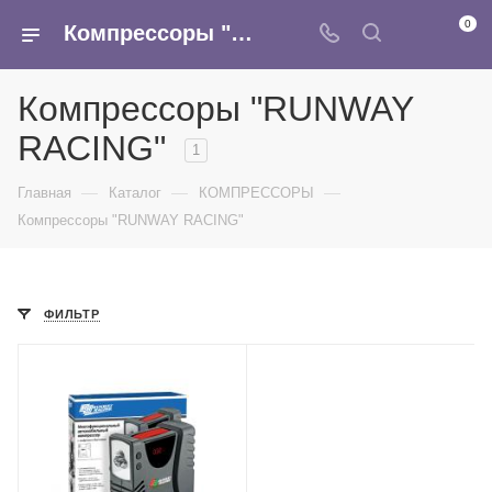
0
Компрессоры "RUNWAY RACING" - купить оптом в интернет-магазине Армина
Компрессоры "RUNWAY
RACING"
1
—
—
—
Главная
Каталог
КОМПРЕССОРЫ
Компрессоры "RUNWAY RACING"
ФИЛЬТР