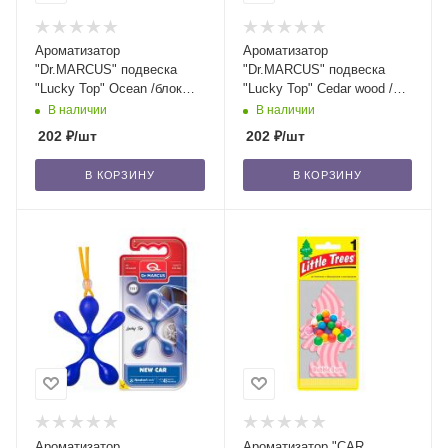
Ароматизатор
Ароматизатор
"Dr.MARCUS" подвеска
"Dr.MARCUS" подвеска
"Lucky Top" Ocean /блок
"Lucky Top" Cedar wood /
14/56
блок 14/56
В наличии
В наличии
202
₽
/шт
202
₽
/шт
В КОРЗИНУ
В КОРЗИНУ
Ароматизатор
Ароматизатор "CAR