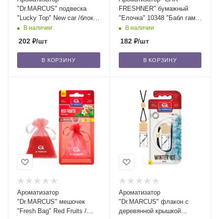
"Dr.MARCUS" подвеска
FRESHNER" бумажный
"Lucky Top" New car /блок
"Елочка" 10348 "Бабл гам"
14/56
(Bubble Gum) /блок 24/144
В наличии
В наличии
202
₽
/шт
182
₽
/шт
В КОРЗИНУ
В КОРЗИНУ
Ароматизатор
Ароматизатор
"Dr.MARСUS" мешочек
"Dr.MARCUS" флакон с
"Fresh Bag" Red Fruits /
деревянной крышкой