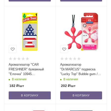
Ароматизатор "CAR
Ароматизатор
FRESHNER" бумажный
"Dr.MARCUS" подвеска
"Елочка" 10945
"Lucky Top" Bubble gum /
"Американский флаг"
блок 14/56
В наличии
В наличии
(Vanilla Pride) /блок 24/144
182
₽
/шт
202
₽
/шт
В КОРЗИНУ
В КОРЗИНУ