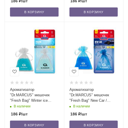
186
₽
/шт
186
₽
/шт
В КОРЗИНУ
В КОРЗИНУ
Ароматизатор
Ароматизатор
"Dr.MARСUS" мешочек
"Dr.MARСUS" мешочек
"Fresh Bag" Winter ice
"Fresh Bag" New Car /
(frozen)/уп-18/72
уп-18/72
В наличии
В наличии
186
₽
/шт
186
₽
/шт
В КОРЗИНУ
В КОРЗИНУ