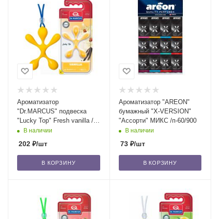
Ароматизатор
Ароматизатор "AREON"
"Dr.MARCUS" подвеска
бумажный "X-VERSION"
"Lucky Top" Fresh vanilla /
"Ассорти" МИКС /п-60/900
блок 14/56
В наличии
В наличии
202
₽
/шт
73
₽
/шт
В КОРЗИНУ
В КОРЗИНУ