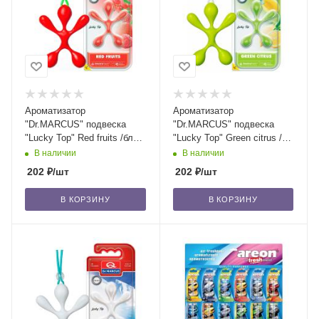
Ароматизатор
Ароматизатор
"Dr.MARCUS" подвеска
"Dr.MARCUS" подвеска
"Lucky Top" Red fruits /блок
"Lucky Top" Green citrus /
14/56
блок 14/56
В наличии
В наличии
202
₽
/шт
202
₽
/шт
В КОРЗИНУ
В КОРЗИНУ