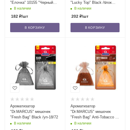
"Елочка" 10155 "Черный
"Lucky Top" Black /блок
лед" (Black Ice) /блок
14/56
В наличии
В наличии
24/144
182
₽
/шт
202
₽
/шт
В КОРЗИНУ
В КОРЗИНУ
Ароматизатор
Ароматизатор
"Dr.MARСUS" мешочек
"Dr.MARСUS" мешочек
"Fresh Bag" Black /уп-18/72
"Fresh Bag" Anti-Tobacco /
уп-18/72
В наличии
В наличии