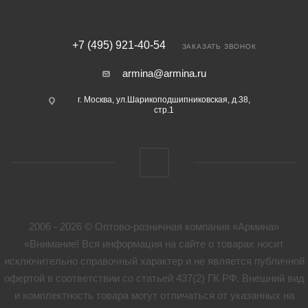
+7 (495) 921-40-54
ЗАКАЗАТЬ ЗВОНОК
armina@armina.ru
г. Москва, ул.Шарикоподшипниковская, д.38,
стр.1
2006 - 2026 © Оптово-розничная компания «Армина»
«Внимание! Вся информация на сайте о товарах носит
исключительно справочный характер и не является публичной
офертой в соответствии со статьей 437(2) ГК РФ. Внешний вид
и комплектность товара могут отличаться от указанных на