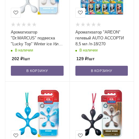
Ароматизатор
Ароматизатор "AREON"
"Dr.MARCUS" подвеска
гелевый AUTO АССОРТИ
"Lucky Top" Winter ice /блок
8,5 мл /п-18/270
14/56
В наличии
В наличии
202
₽
/шт
129
₽
/шт
В КОРЗИНУ
В КОРЗИНУ