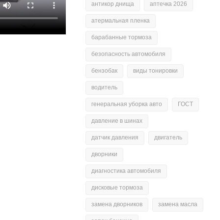
антикор днища
аптечка 2026
атермальная пленка
барабанные тормоза
безопасность автомобиля
бензобак
виды тонировки
водитель
генеральная уборка авто
ГОСТ
давление в шинах
датчик давления
двигатель
дворники
диагностика автомобиля
дисковые тормоза
замена дворников
замена масла