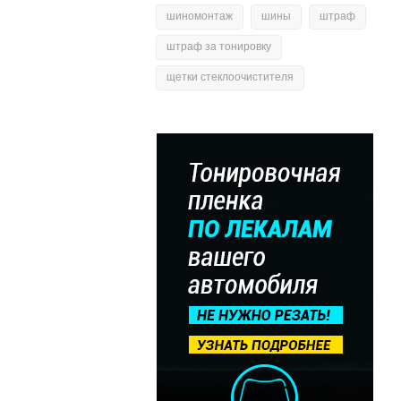
шиномонтаж
шины
штраф
штраф за тонировку
щетки стеклоочистителя