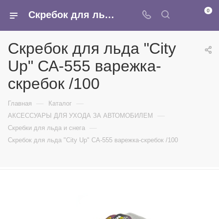
0
Скребок для льда "City Up" СА-555 варежка-скребок /100 - купить в интернет-магазине Армина
Скребок для льда "City
Up" СА-555 варежка-
скребок /100
—
—
Главная
Каталог
—
АКСЕССУАРЫ ДЛЯ УХОДА ЗА АВТОМОБИЛЕМ
—
Скребки для льда и снега
Скребок для льда "City Up" СА-555 варежка-скребок /100