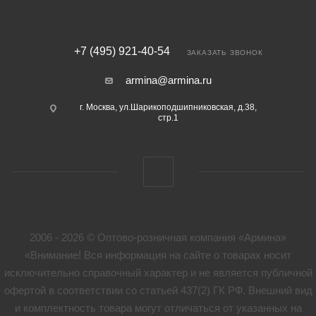
+7 (495) 921-40-54
ЗАКАЗАТЬ ЗВОНОК
armina@armina.ru
г. Москва, ул.Шарикоподшипниковская, д.38,
стр.1
2006 - 2026 © Оптово-розничная компания «Армина»
«Внимание! Вся информация на сайте о товарах носит
исключительно справочный характер и не является публичной
офертой в соответствии со статьей 437(2) ГК РФ. Внешний вид
и комплектность товара могут отличаться от указанных на