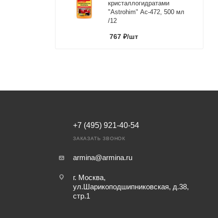
кристаллогидратами
"Astrohim" Ас-472, 500 мл
/12
767
₽
/шт
+7 (495) 921-40-54
ЗАКАЗАТЬ ЗВОНОК
armina@armina.ru
г. Москва,
ул.Шарикоподшипниковская, д.38,
стр.1