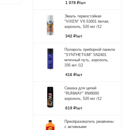
1 078
₽
/шт
Эмаль термостойкая
"VIXEN" VX-53001 белая,
аэрозоль, 520 мл /12
342
₽
/шт
Полироль приборной панели
"SYNTHETIUM" SN2401
млечный путь, аэрозоль,
335 мл /12
416
₽
/шт
Смазка для цепей
"RUNWAY" RW8000
аэрозоль, 520 мл /12
619
₽
/шт
Преобразователь ржавчины
с активными