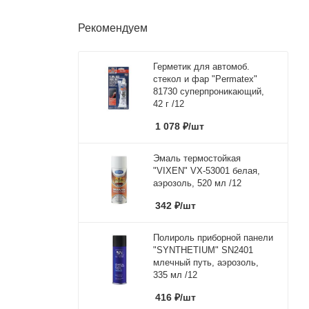
Рекомендуем
Герметик для автомоб.
стекол и фар "Permatex"
81730 суперпроникающий,
42 г /12
1 078
₽
/шт
Эмаль термостойкая
"VIXEN" VX-53001 белая,
аэрозоль, 520 мл /12
342
₽
/шт
Полироль приборной панели
"SYNTHETIUM" SN2401
млечный путь, аэрозоль,
335 мл /12
416
₽
/шт