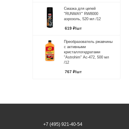
Смазка для цепей
"RUNWAY" RW8000
аэрозоль, 520 мл /12
619
₽
/шт
Преобразователь ржавчины
с активными
кристаллогидратами
"Astrohim" Ас-472, 500 мл
/12
767
₽
/шт
+7 (495) 921-40-54