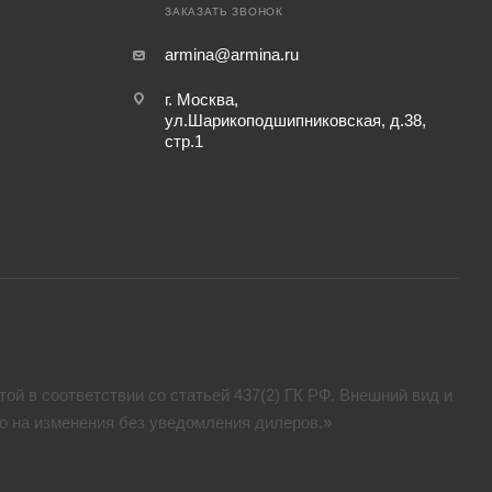
ЗАКАЗАТЬ ЗВОНОК
armina@armina.ru
г. Москва,
ул.Шарикоподшипниковская, д.38,
стр.1
ой в соответствии со статьей 437(2) ГК РФ. Внешний вид и
аво на изменения без уведомления дилеров.»