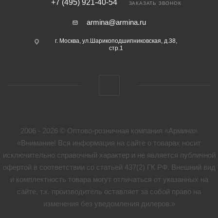
+7 (495) 921-40-54
ЗАКАЗАТЬ ЗВОНОК
armina@armina.ru
г. Москва, ул.Шарикоподшипниковская, д.38,
стр.1
2006 - 2026 © Оптово-розничная компания «Армина»
«Внимание! Вся информация на сайте о товарах носит
исключительно справочный характер и не является публичной
офертой в соответствии со статьей 437(2) ГК РФ. Внешний вид
и комплектность товара могут отличаться от указанных на
сайте, т.к. производитель оставляет за собой право на
изменения без уведомления дилеров.»