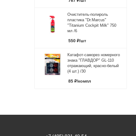
767
₽
/шт
Очиститель-полироль
пластика "Dr.Marcus"
"Titanium Cockpit Milk" 750
мл /6
550
₽
/шт
Катафот-саморез номерного
знака "ГЛАВДОР" GL-110
отражающий, красно-белый
(4 шт.) /30
85
₽
/компл