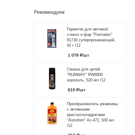
Рекомендуем
Герметик для автомоб.
стекол и фар "Permatex"
81730 суперпроникающий,
42 г /12
1 078
₽
/шт
Смазка для цепей
"RUNWAY" RW8000
аэрозоль, 520 мл /12
619
₽
/шт
Преобразователь ржавчины
с активными
кристаллогидратами
"Astrohim" Ас-472, 500 мл
/12