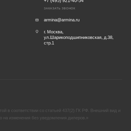
+7 (495) 921-40-54
ЗАКАЗАТЬ ЗВОНОК
armina@armina.ru
г. Москва,
ул.Шарикоподшипниковская, д.38,
стр.1
ой в соответствии со статьей 437(2) ГК РФ. Внешний вид и
аво на изменения без уведомления дилеров.»