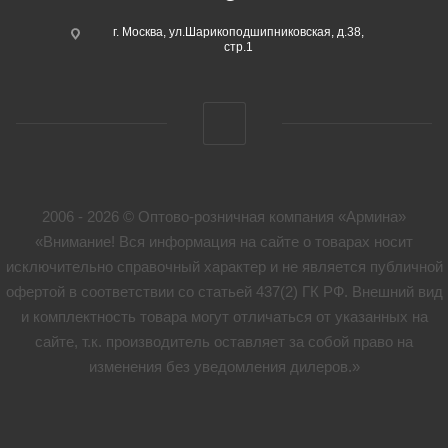
г. Москва, ул.Шарикоподшипниковская, д.38,
стр.1
2006 - 2026 © Оптово-розничная компания «Армина»
«Внимание! Вся информация на сайте о товарах носит
исключительно справочный характер и не является публичной
офертой в соответствии со статьей 437(2) ГК РФ. Внешний вид
и комплектность товара могут отличаться от указанных на
сайте, т.к. производитель оставляет за собой право на
изменения без уведомления дилеров.»