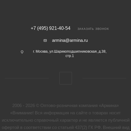
+7 (495) 921-40-54
ЗАКАЗАТЬ ЗВОНОК
armina@armina.ru
г. Москва, ул.Шарикоподшипниковская, д.38,
стр.1
2006 - 2026 © Оптово-розничная компания «Армина»
«Внимание! Вся информация на сайте о товарах носит
исключительно справочный характер и не является публичной
офертой в соответствии со статьей 437(2) ГК РФ. Внешний вид