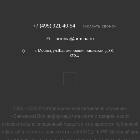
+7 (495) 921-40-54
ЗАКАЗАТЬ ЗВОНОК
armina@armina.ru
г. Москва, ул.Шарикоподшипниковская, д.38,
стр.1
2006 - 2026 © Оптово-розничная компания «Армина»
«Внимание! Вся информация на сайте о товарах носит
исключительно справочный характер и не является публичной
офертой в соответствии со статьей 437(2) ГК РФ. Внешний вид
и комплектность товара могут отличаться от указанных на