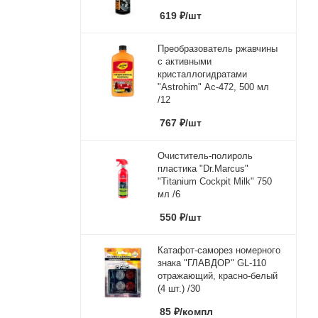
619
₽
/шт
Преобразователь ржавчины
с активными
кристаллогидратами
"Astrohim" Ас-472, 500 мл
/12
767
₽
/шт
Очиститель-полироль
пластика "Dr.Marcus"
"Titanium Cockpit Milk" 750
мл /6
550
₽
/шт
Катафот-саморез номерного
знака "ГЛАВДОР" GL-110
отражающий, красно-белый
(4 шт.) /30
85
₽
/компл