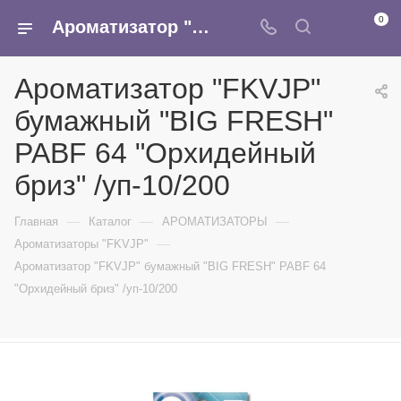
0
Ароматизатор "FKVJP" бумажный "BIG FRESH" PABF 64 "Орхидейный бриз" /уп-10/200 - купить в интернет-магазине Армина
Ароматизатор "FKVJP"
бумажный "BIG FRESH"
PABF 64 "Орхидейный
бриз" /уп-10/200
—
—
—
Главная
Каталог
АРОМАТИЗАТОРЫ
—
Ароматизаторы "FKVJP"
Ароматизатор "FKVJP" бумажный "BIG FRESH" PABF 64
"Орхидейный бриз" /уп-10/200