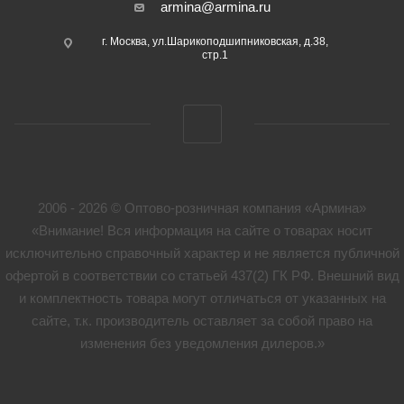
armina@armina.ru
г. Москва, ул.Шарикоподшипниковская, д.38,
стр.1
2006 - 2026 © Оптово-розничная компания «Армина»
«Внимание! Вся информация на сайте о товарах носит
исключительно справочный характер и не является публичной
офертой в соответствии со статьей 437(2) ГК РФ. Внешний вид
и комплектность товара могут отличаться от указанных на
сайте, т.к. производитель оставляет за собой право на
изменения без уведомления дилеров.»