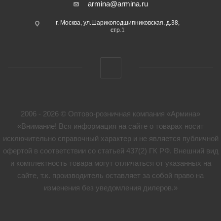
armina@armina.ru
г. Москва, ул.Шарикоподшипниковская, д.38,
стр.1
2006 - 2026 © Оптово-розничная компания «Армина»
«Внимание! Вся информация на сайте о товарах носит
исключительно справочный характер и не является публичной
офертой в соответствии со статьей 437(2) ГК РФ. Внешний вид
и комплектность товара могут отличаться от указанных на
сайте, т.к. производитель оставляет за собой право на
изменения без уведомления дилеров.»