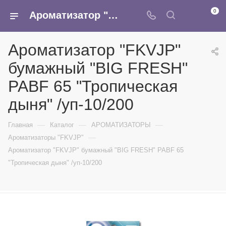
0
Ароматизатор "FKVJP" бумажный "BIG FRESH" PABF 65 "Тропическая дыня" /уп-10/200 - купить в интернет-магазине Армина
Ароматизатор "FKVJP"
бумажный "BIG FRESH"
PABF 65 "Тропическая
дыня" /уп-10/200
—
—
—
Главная
Каталог
АРОМАТИЗАТОРЫ
—
Ароматизаторы "FKVJP"
Ароматизатор "FKVJP" бумажный "BIG FRESH" PABF 65
"Тропическая дыня" /уп-10/200