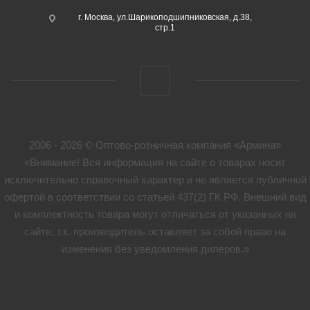
г. Москва, ул.Шарикоподшипниковская, д.38,
стр.1
2006 - 2026 © Оптово-розничная компания «Армина»
«Внимание! Вся информация на сайте о товарах носит
исключительно справочный характер и не является публичной
офертой в соответствии со статьей 437(2) ГК РФ. Внешний вид
и комплектность товара могут отличаться от указанных на
сайте, т.к. производитель оставляет за собой право на
изменения без уведомления дилеров.»