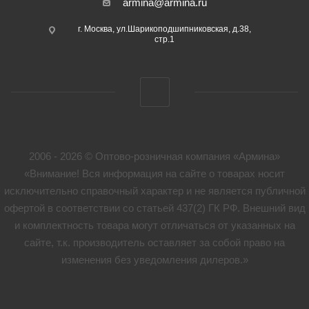
armina@armina.ru
г. Москва, ул.Шарикоподшипниковская, д.38,
стр.1
2006 - 2026 © Оптово-розничная компания «Армина»
«Внимание! Вся информация на сайте о товарах носит
исключительно справочный характер и не является публичной
офертой в соответствии со статьей 437(2) ГК РФ. Внешний вид
и комплектность товара могут отличаться от указанных на
сайте, т.к. производитель оставляет за собой право на
изменения без уведомления дилеров.»