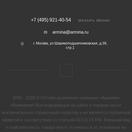
+7 (495) 921-40-54
ЗАКАЗАТЬ ЗВОНОК
armina@armina.ru
г. Москва, ул.Шарикоподшипниковская, д.38,
стр.1
2006 - 2026 © Оптово-розничная компания «Армина»
«Внимание! Вся информация на сайте о товарах носит
исключительно справочный характер и не является публичной
офертой в соответствии со статьей 437(2) ГК РФ. Внешний вид
и комплектность товара могут отличаться от указанных на