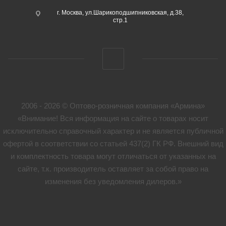
г. Москва, ул.Шарикоподшипниковская, д.38,
стр.1
2006 - 2026 © Оптово-розничная компания «Армина»
«Внимание! Вся информация на сайте о товарах носит
исключительно справочный характер и не является публичной
офертой в соответствии со статьей 437(2) ГК РФ. Внешний вид
и комплектность товара могут отличаться от указанных на
сайте, т.к. производитель оставляет за собой право на
изменения без уведомления дилеров.»