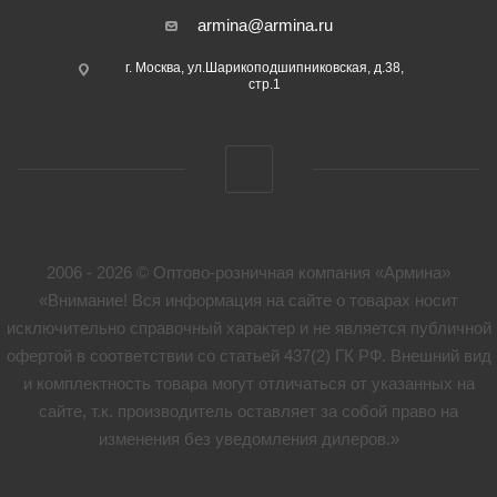
armina@armina.ru
г. Москва, ул.Шарикоподшипниковская, д.38,
стр.1
2006 - 2026 © Оптово-розничная компания «Армина»
«Внимание! Вся информация на сайте о товарах носит
исключительно справочный характер и не является публичной
офертой в соответствии со статьей 437(2) ГК РФ. Внешний вид
и комплектность товара могут отличаться от указанных на
сайте, т.к. производитель оставляет за собой право на
изменения без уведомления дилеров.»