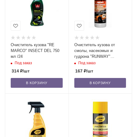
Очиститель кузова "RE
Очиститель кузова от
MARCO" INSECT DEL 750
смолы, насекомых и
мл /24
гудрона "RUNWAY"
RW2010 200 мл /24
Под заказ
Под заказ
314
₽
/шт
167
₽
/шт
В КОРЗИНУ
В КОРЗИНУ