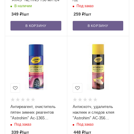
В наличии
Под заказ
349
₽
/шт
259
₽
/шт
В КОРЗИНУ
В КОРЗИНУ
Антиреагент, очиститель
Антискотч, удалитель
пятен зимних реагентов
наклеек и следов клея
"Astrohim" Ас-1365
"Astrohim" АС-356
аэрозоль, 520 мл /12
аэрозоль, 335 мл /12
Под заказ
Под заказ
339
₽
/шт
448
₽
/шт