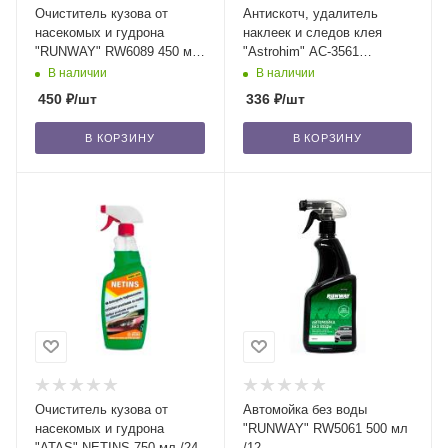
Очиститель кузова от
Антискотч, удалитель
насекомых и гудрона
наклеек и следов клея
"RUNWAY" RW6089 450 мл
"Astrohim" АС-3561
/12
аэрозоль, 210 мл /12
В наличии
В наличии
450
₽
/шт
336
₽
/шт
В КОРЗИНУ
В КОРЗИНУ
Очиститель кузова от
Автомойка без воды
насекомых и гудрона
"RUNWAY" RW5061 500 мл
"ATAS" NETINS 750 мл /24
/12