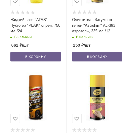
Жидкий воск "ATAS"
Очиститель битумных
Hydrorep "PLAK" спрей, 750
пятен "Astrohim" Ас-393
мл /24
аэрозоль, 335 мл /12
В наличии
В наличии
662
₽
/шт
259
₽
/шт
В КОРЗИНУ
В КОРЗИНУ