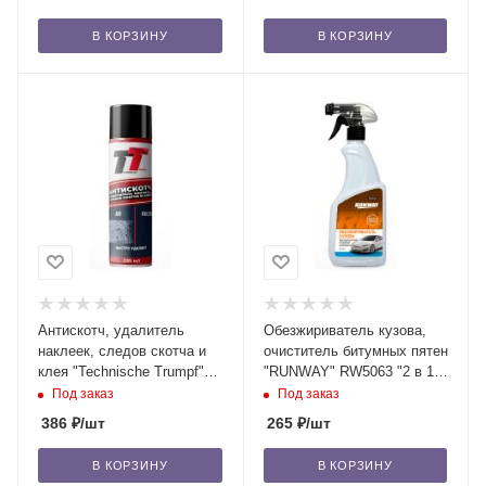
В КОРЗИНУ
В КОРЗИНУ
Антискотч, удалитель
Обезжириватель кузова,
наклеек, следов скотча и
очиститель битумных пятен
клея "Technische Trumpf"
"RUNWAY" RW5063 "2 в 1"
CN03/15 аэрозоль, 335 мл
500 мл /12
Под заказ
Под заказ
/12
386
₽
/шт
265
₽
/шт
В КОРЗИНУ
В КОРЗИНУ