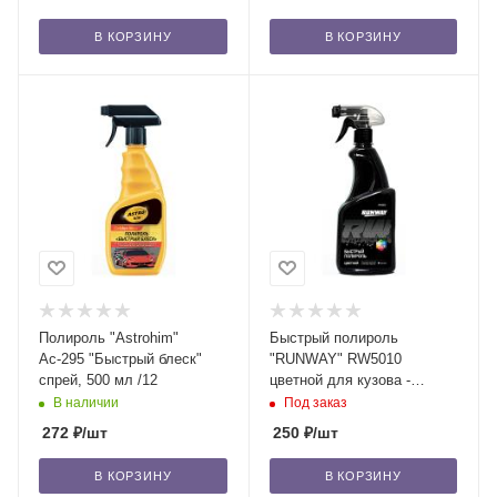
В КОРЗИНУ
В КОРЗИНУ
Полироль "Astrohim"
Быстрый полироль
Ас-295 "Быстрый блеск"
"RUNWAY" RW5010
спрей, 500 мл /12
цветной для кузова -
черный, 500мл/12
В наличии
Под заказ
272
₽
/шт
250
₽
/шт
В КОРЗИНУ
В КОРЗИНУ