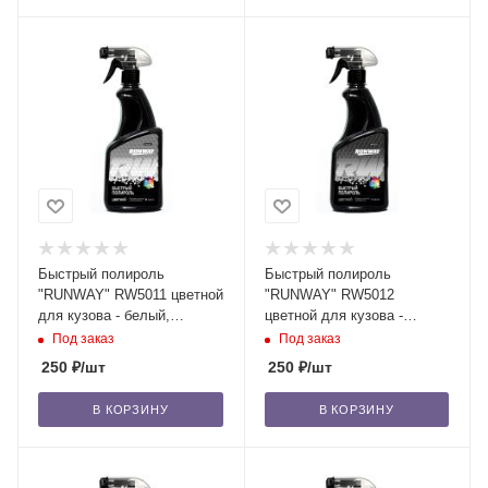
Быстрый полироль
Быстрый полироль
"RUNWAY" RW5011 цветной
"RUNWAY" RW5012
для кузова - белый,
цветной для кузова -
500мл/12
серебристый, 500мл/12
Под заказ
Под заказ
250
₽
/шт
250
₽
/шт
В КОРЗИНУ
В КОРЗИНУ