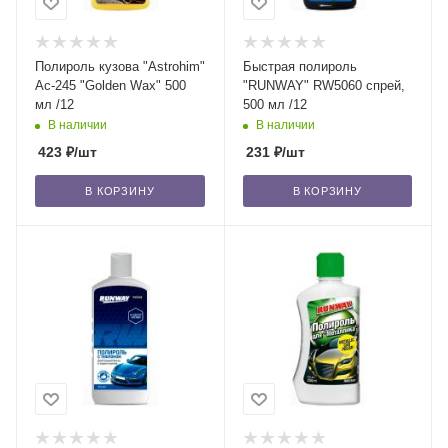
Полироль кузова "Astrohim"
Быстрая полироль
Ас-245 "Golden Wax" 500
"RUNWAY" RW5060 спрей,
мл /12
500 мл /12
В наличии
В наличии
423
₽
/шт
231
₽
/шт
В КОРЗИНУ
В КОРЗИНУ