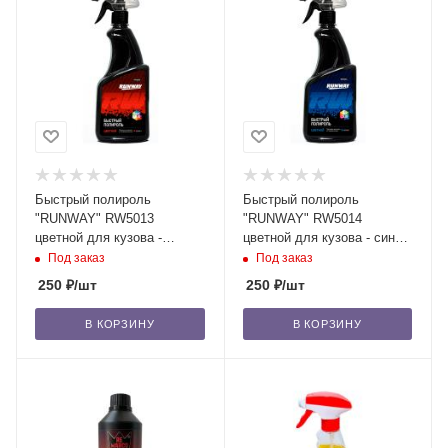
Быстрый полироль
Быстрый полироль
"RUNWAY" RW5013
"RUNWAY" RW5014
цветной для кузова -
цветной для кузова - синий,
красный, 500мл/12
500 мл /12
Под заказ
Под заказ
250
₽
/шт
250
₽
/шт
В КОРЗИНУ
В КОРЗИНУ