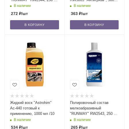
/12
мл /12
В наличии
В наличии
272
₽
/шт
363
₽
/шт
В КОРЗИНУ
В КОРЗИНУ
Жидкий воск "Astrohim"
Полировочный состав
Ас-440 готовый к
мелкоабразивный
применению, 1000 мл /10
"RUNWAY" RW2543, 250 мл
/12
В наличии
В наличии
534
₽
/шт
265
₽
/шт