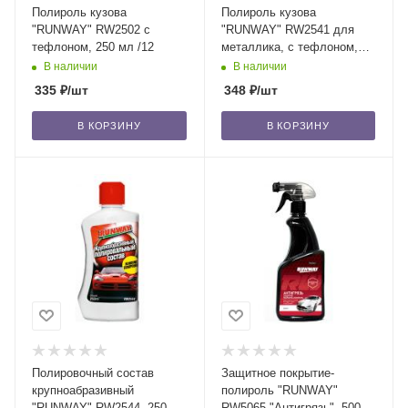
Полироль кузова
Полироль кузова
"RUNWAY" RW2502 с
"RUNWAY" RW2541 для
тефлоном, 250 мл /12
металлика, с тефлоном,
250 мл /12
В наличии
В наличии
335
₽
/шт
348
₽
/шт
В КОРЗИНУ
В КОРЗИНУ
Полировочный состав
Защитное покрытие-
крупноабразивный
полироль "RUNWAY"
"RUNWAY" RW2544, 250 мл
RW5065 "Антигрязь", 500