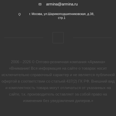
armina@armina.ru
г. Москва, ул.Шарикоподшипниковская, д.38,
стр.1
2006 - 2026 © Оптово-розничная компания «Армина»
«Внимание! Вся информация на сайте о товарах носит
исключительно справочный характер и не является публичной
офертой в соответствии со статьей 437(2) ГК РФ. Внешний вид
и комплектность товара могут отличаться от указанных на
сайте, т.к. производитель оставляет за собой право на
изменения без уведомления дилеров.»