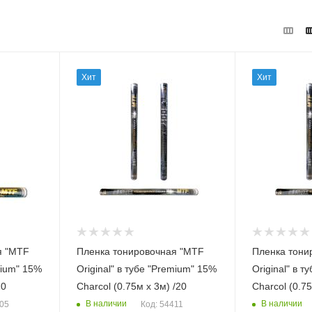
Хит
Хит
я "MTF
Пленка тонировочная "MTF
Пленка тони
m" 15%
Original" в тубе "Premium" 15%
Original" в 
20
Сharcol (0.75м х 3м) /20
Сharcol (0.75
В наличии
В наличии
405
Код: 54411