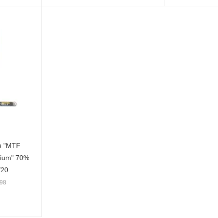
я "MTF
mium" 70%
/20
498