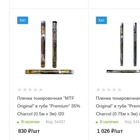
Хит
Хит
Пленка тонировочная "MTF
Пленка тонировочна
Original" в тубе "Premium" 35%
Original" в тубе "Pre
Сharcol (0.5м х 3м) /20
Сharcol (0.75м х 3м) 
В наличии
В наличии
Код: 54407
Код: 54
830
₽
/шт
1 026
₽
/шт