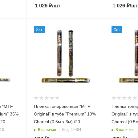
1 026
₽
/шт
1 026
₽
/шт
Хит
Хит
я "MTF
Пленка тонировочная "MTF
Пленка тони
mium" 35%
Original" в тубе "Premium" 10%
Original" в туб
/20
Сharcol (0.5м х 3м) /20
Сharcol (0.5м
В наличии
В наличии
413
Код: 54404