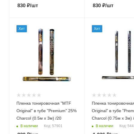
830
₽
/шт
830
₽
/шт
Хит
Хит
Пленка тонировочная "MTF
Пленка тонировочна
Original" в тубе "Premium" 25%
Original" в тубе "Pre
Сharcol (0.5м х 3м) /20
Сharcol (0.75м х 3м) 
В наличии
В наличии
Код: 57901
Код: 54