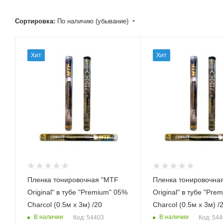
Сортировка:
По наличию (убывание)
Хит
Хит
Пленка тонировочная "MTF
Пленка тонировочна
Original" в тубе "Premium" 05%
Original" в тубе "Premiu
Сharcol (0.5м х 3м) /20
Сharcol (0.5м х 3м) /
В наличии
В наличии
Код: 54403
Код: 54