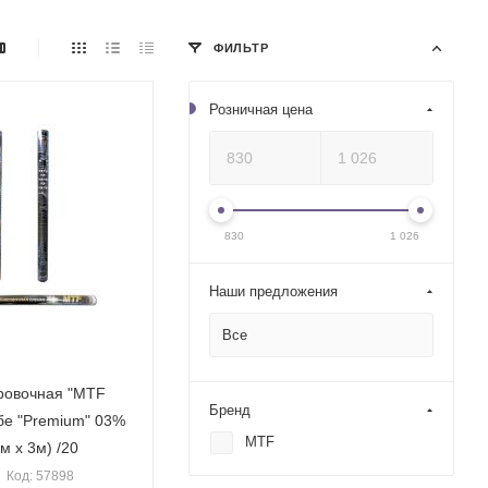
ФИЛЬТР
Розничная цена
830
1 026
Наши предложения
Все
ровочная "MTF
Бренд
тубе "Premium" 03%
MTF
м х 3м) /20
Код: 57898