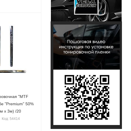
ровочная "MTF
тубе "Premium" 50%
м х 3м) /20
Код: 54414