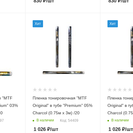
830
₽
/шт
830
₽
/шт
Хит
Хит
я "MTF
Пленка тонировочная "MTF
Пленка тони
m" 03%
Original" в тубе "Premium" 05%
Original" в 
20
Сharcol (0.75м х 3м) /20
Сharcol (0.75
В наличии
В наличии
897
Код: 54409
1 026
₽
/шт
1 026
₽
/шт