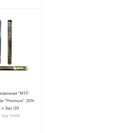
ровочная "MTF
е "Premium" 20%
 х 3м) /20
Код: 54406