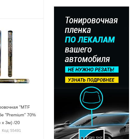
ровочная "MTF
е "Premium" 70%
 х 3м) /20
Код: 55491