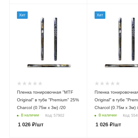
Хит
Хит
Пленка тонировочная "MTF
Пленка тонировочна
Original" в тубе "Premium" 25%
Original" в тубе "Pre
Сharcol (0.75м х 3м) /20
Сharcol (0.75м х 3м) 
В наличии
В наличии
Код: 57902
Код: 55
1 026
₽
/шт
1 026
₽
/шт