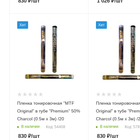
830
₽
/шт
1 026
₽
/шт
Хит
Хит
Пленка тонировочная "MTF
Пленка тонировочна
Original" в тубе "Premium" 50%
Original" в тубе "Premiu
Сharcol (0.5м х 3м) /20
Сharcol (0.5м х 3м) /
В наличии
В наличии
Код: 54408
Код: 57
830
₽
/шт
830
₽
/шт