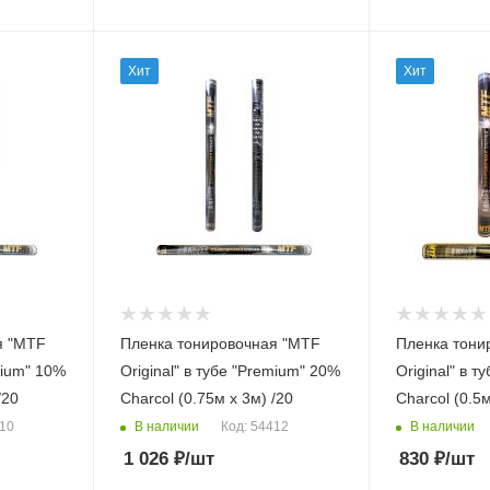
Хит
Хит
я "MTF
Пленка тонировочная "MTF
Пленка тони
mium" 10%
Original" в тубе "Premium" 20%
Original" в туб
/20
Сharcol (0.75м х 3м) /20
Сharcol (0.5м
В наличии
В наличии
410
Код: 54412
1 026
₽
/шт
830
₽
/шт