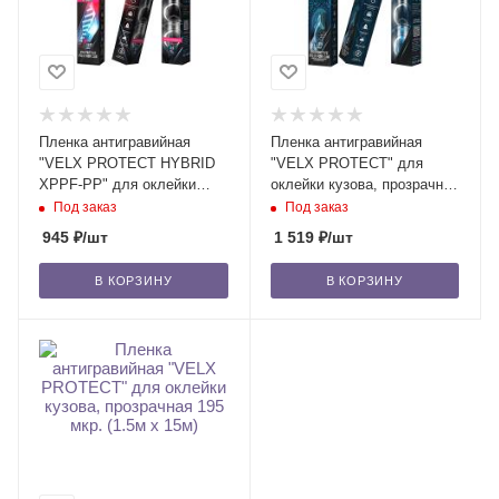
Пленка антигравийная
Пленка антигравийная
"VELX PROTECT HYBRID
"VELX PROTECT" для
XPPF-PP" для оклейки
оклейки кузова, прозрачная
фар, 150-200 мкр. (0.3м х
195 мкр. (0.3м х 1м)
Под заказ
Под заказ
1м)
945
₽
/шт
1 519
₽
/шт
В КОРЗИНУ
В КОРЗИНУ