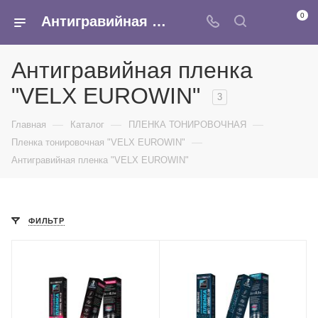
0
Антигравийная пленка VELX EUROWIN – купить оптом полеуретановую антигравийную пленку для автомобиля в Москве по выгодной цене.
Антигравийная пленка
"VELX EUROWIN"
3
—
—
—
Главная
Каталог
ПЛЕНКА ТОНИРОВОЧНАЯ
—
Пленка тонировочная "VELX EUROWIN"
Антигравийная пленка "VELX EUROWIN"
ФИЛЬТР