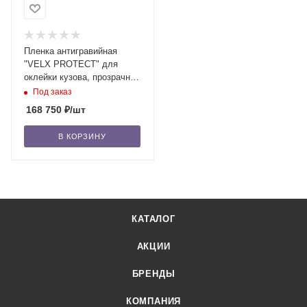
Пленка антигравийная
"VELX PROTECT" для
оклейки кузова, прозрачная
195 мкр. (1.5м х 15м)
Под заказ
168 750
₽
/шт
В КОРЗИНУ
КАТАЛОГ
АКЦИИ
БРЕНДЫ
КОМПАНИЯ