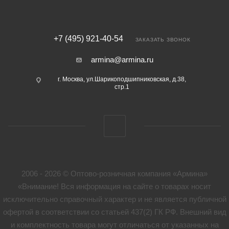
+7 (495) 921-40-54
ЗАКАЗАТЬ ЗВОНОК
armina@armina.ru
г. Москва, ул.Шарикоподшипниковская, д.38,
стр.1
2006 - 2026 © Оптово-розничная компания «Армина»
«Внимание! Вся информация на сайте о товарах носит
исключительно справочный характер и не является публичной
офертой в соответствии со статьей 437(2) ГК РФ. Внешний вид
и комплектность товара могут отличаться от указанных на