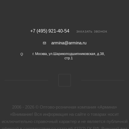
+7 (495) 921-40-54
ЗАКАЗАТЬ ЗВОНОК
armina@armina.ru
г. Москва, ул.Шарикоподшипниковская, д.38,
стр.1
2006 - 2026 © Оптово-розничная компания «Армина»
«Внимание! Вся информация на сайте о товарах носит
исключительно справочный характер и не является публичной
офертой в соответствии со статьей 437(2) ГК РФ. Внешний вид