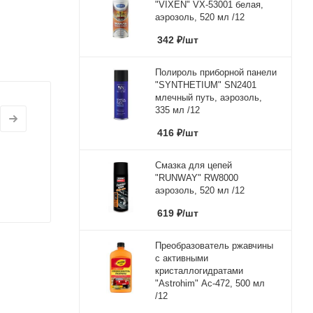
"VIXEN" VX-53001 белая,
аэрозоль, 520 мл /12
342
₽
/шт
Полироль приборной панели
"SYNTHETIUM" SN2401
млечный путь, аэрозоль,
335 мл /12
416
₽
/шт
Смазка для цепей
"RUNWAY" RW8000
аэрозоль, 520 мл /12
619
₽
/шт
Преобразователь ржавчины
с активными
кристаллогидратами
"Astrohim" Ас-472, 500 мл
/12