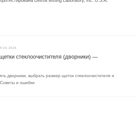
естирована Detroit testing Laboratory, Inc. U.S.A.
5.04.2026
 щетки стеклоочистителя (дворники) —
ять дворники, выбрать размер щеток стеклоочистителя и
 Советы и ошибки