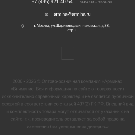
+7 (495) 921-40-54
ЗАКАЗАТЬ ЗВОНОК
armina@armina.ru
г. Москва, ул.Шарикоподшипниковская, д.38,
стр.1
2006 - 2026 © Оптово-розничная компания «Армина»
«Внимание! Вся информация на сайте о товарах носит
исключительно справочный характер и не является публичной
офертой в соответствии со статьей 437(2) ГК РФ. Внешний вид
и комплектность товара могут отличаться от указанных на
сайте, т.к. производитель оставляет за собой право на
изменения без уведомления дилеров.»