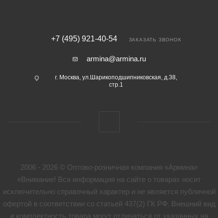
+7 (495) 921-40-54
ЗАКАЗАТЬ ЗВОНОК
armina@armina.ru
г. Москва, ул.Шарикоподшипниковская, д.38,
стр.1
2006 - 2026 © Оптово-розничная компания «Армина»
«Внимание! Вся информация на сайте о товарах носит
исключительно справочный характер и не является публичной
офертой в соответствии со статьей 437(2) ГК РФ. Внешний вид
и комплектность товара могут отличаться от указанных на