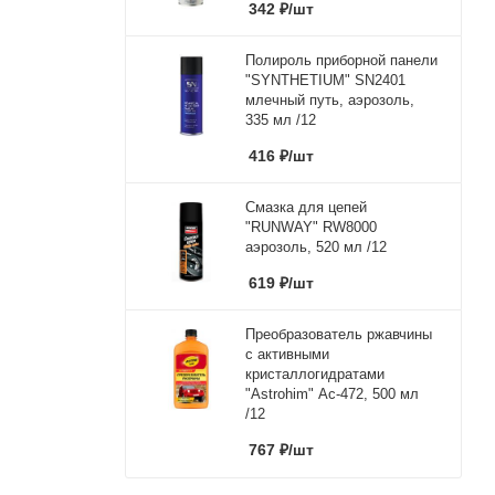
342
₽
/шт
Полироль приборной панели
"SYNTHETIUM" SN2401
млечный путь, аэрозоль,
335 мл /12
416
₽
/шт
Смазка для цепей
"RUNWAY" RW8000
аэрозоль, 520 мл /12
619
₽
/шт
Преобразователь ржавчины
с активными
кристаллогидратами
"Astrohim" Ас-472, 500 мл
/12
767
₽
/шт