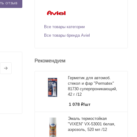
ТЬ ОТЗЫВ
Все товары категории
Все товары бренда Aviel
Рекомендуем
Герметик для автомоб.
стекол и фар "Permatex"
81730 суперпроникающий,
42 г /12
1 078
₽
/шт
Эмаль термостойкая
"VIXEN" VX-53001 белая,
аэрозоль, 520 мл /12