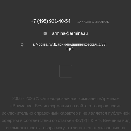
+7 (495) 921-40-54
ЗАКАЗАТЬ ЗВОНОК
armina@armina.ru
г. Москва, ул.Шарикоподшипниковская, д.38,
стр.1
2006 - 2026 © Оптово-розничная компания «Армина»
«Внимание! Вся информация на сайте о товарах носит
исключительно справочный характер и не является публичной
офертой в соответствии со статьей 437(2) ГК РФ. Внешний вид
и комплектность товара могут отличаться от указанных на