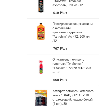
"RUNWAY" RW8000
аэрозоль, 520 мл /12
619
₽
/шт
Преобразователь ржавчины
с активными
кристаллогидратами
"Astrohim" Ас-472, 500 мл
/12
767
₽
/шт
Очиститель-полироль
пластика "Dr.Marcus"
"Titanium Cockpit Milk" 750
мл /6
550
₽
/шт
Катафот-саморез номерного
знака "ГЛАВДОР" GL-110
отражающий, красно-белый
(4 шт.) /30