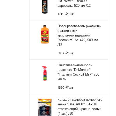
"RUNWAY" RW8000
аэрозоль, 520 мл /12
619
₽
/шт
Преобразователь ржавчины
с активными
кристаллогидратами
"Astrohim" Ас-472, 500 мл
/12
767
₽
/шт
Очиститель-полироль
пластика "Dr.Marcus"
"Titanium Cockpit Milk" 750
мл /6
550
₽
/шт
Катафот-саморез номерного
знака "ГЛАВДОР" GL-110
отражающий, красно-белый
(4 шт.) /30