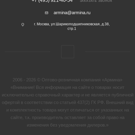
+7 (495) 921-40-54
ЗАКАЗАТЬ ЗВОНОК
armina@armina.ru
г. Москва, ул.Шарикоподшипниковская, д.38,
стр.1
2006 - 2026 © Оптово-розничная компания «Армина»
«Внимание! Вся информация на сайте о товарах носит
исключительно справочный характер и не является публичной
офертой в соответствии со статьей 437(2) ГК РФ. Внешний вид
и комплектность товара могут отличаться от указанных на
сайте, т.к. производитель оставляет за собой право на
изменения без уведомления дилеров.»