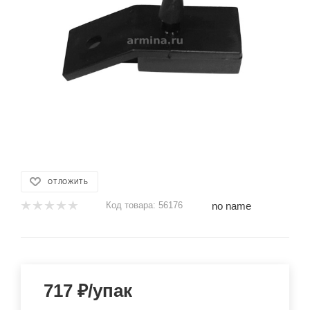
ОТЛОЖИТЬ
no name
Код товара:
56176
717
₽
/упак