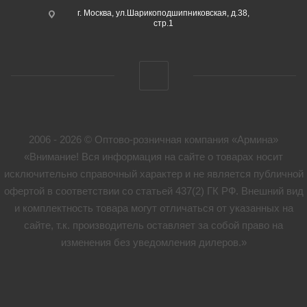
г. Москва, ул.Шарикоподшипниковская, д.38,
стр.1
2006 - 2026 © Оптово-розничная компания «Армина»
«Внимание! Вся информация на сайте о товарах носит
исключительно справочный характер и не является публичной
офертой в соответствии со статьей 437(2) ГК РФ. Внешний вид
и комплектность товара могут отличаться от указанных на
сайте, т.к. производитель оставляет за собой право на
изменения без уведомления дилеров.»