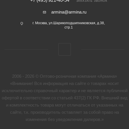
+7 (495) 921-40-54
ЗАКАЗАТЬ ЗВОНОК
armina@armina.ru
г. Москва, ул.Шарикоподшипниковская, д.38,
стр.1
2006 - 2026 © Оптово-розничная компания «Армина»
«Внимание! Вся информация на сайте о товарах носит
исключительно справочный характер и не является публичной
офертой в соответствии со статьей 437(2) ГК РФ. Внешний вид
и комплектность товара могут отличаться от указанных на
сайте, т.к. производитель оставляет за собой право на
изменения без уведомления дилеров.»