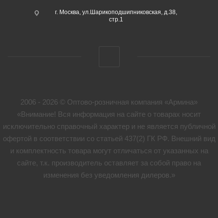
г. Москва, ул.Шарикоподшипниковская, д.38,
стр.1
2006 - 2026 © Оптово-розничная компания «Армина»
«Внимание! Вся информация на сайте о товарах носит
исключительно справочный характер и не является публичной
офертой в соответствии со статьей 437(2) ГК РФ. Внешний вид
и комплектность товара могут отличаться от указанных на
сайте, т.к. производитель оставляет за собой право на
изменения без уведомления дилеров.»