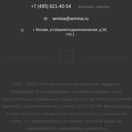
+7 (495) 921-40-54
ЗАКАЗАТЬ ЗВОНОК
armina@armina.ru
г. Москва, ул.Шарикоподшипниковская, д.38,
стр.1
2006 - 2026 © Оптово-розничная компания «Армина»
«Внимание! Вся информация на сайте о товарах носит
исключительно справочный характер и не является публичной
офертой в соответствии со статьей 437(2) ГК РФ. Внешний вид
и комплектность товара могут отличаться от указанных на
сайте, т.к. производитель оставляет за собой право на
изменения без уведомления дилеров.»