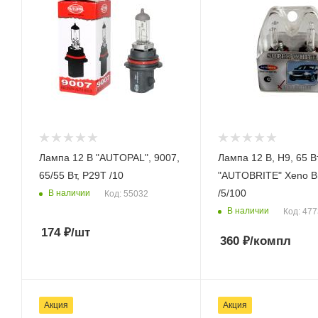
Лампа 12 В "AUTOPAL", 9007,
Лампа 12 В, Н9, 65 Вт,
65/55 Вт, P29T /10
"AUTOBRITE" Xeno Br
/5/100
В наличии
Код: 55032
В наличии
Код: 47
174
₽
/шт
360
₽
/компл
Акция
Акция