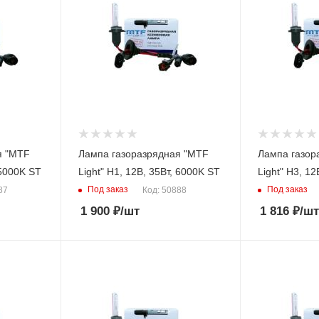
я "MTF
Лампа газоразрядная "MTF
Лампа газор
т, 5000K ST
Light" H1, 12В, 35Вт, 6000K ST
Light" H
Под заказ
Под заказ
87
Код: 50888
1 900
₽
/шт
1 816
₽
/шт