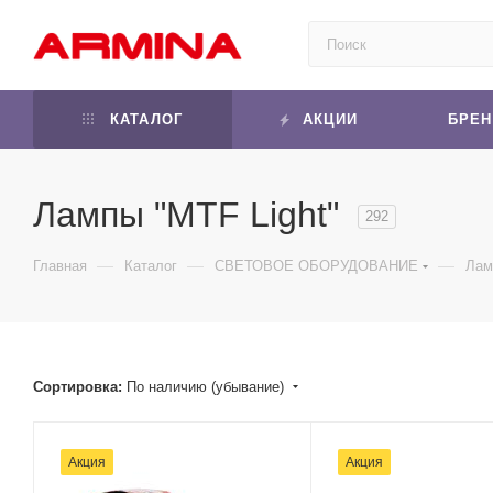
КАТАЛОГ
АКЦИИ
БРЕ
Лампы "MTF Light"
292
—
—
—
Главная
Каталог
СВЕТОВОЕ ОБОРУДОВАНИЕ
Лам
Сортировка:
По наличию (убывание)
Акция
Акция