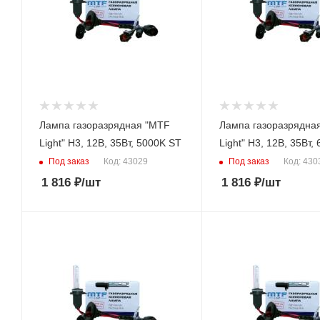
Лампа газоразрядная "MTF
Лампа газоразрядна
Light" H3, 12В, 35Вт, 5000K ST
Light" H3, 12В, 35В
Под заказ
Под заказ
Код: 43029
Код: 430
1 816
₽
/шт
1 816
₽
/шт