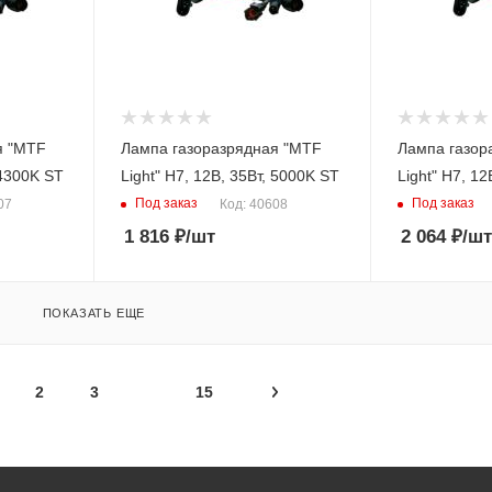
я "MTF
Лампа газоразрядная "MTF
Лампа газор
т, 4300K ST
Light" H7, 12В, 35Вт, 5000K ST
Light" H
Под заказ
Под заказ
07
Код: 40608
1 816
₽
/шт
2 064
₽
/шт
ПОКАЗАТЬ ЕЩЕ
2
3
15