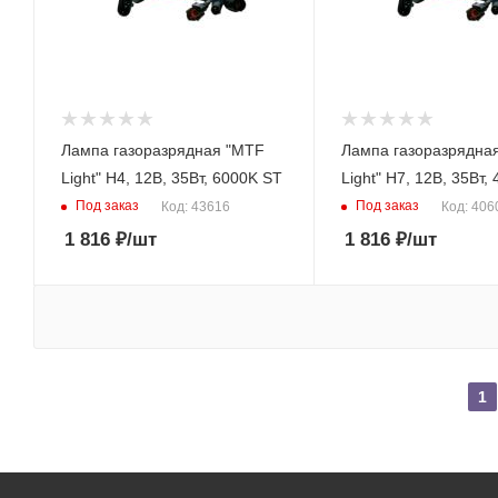
Лампа газоразрядная "MTF
Лампа газоразрядна
Light" H4, 12В, 35Вт, 6000K ST
Light" H7, 12В, 35В
Под заказ
Под заказ
Код: 43616
Код: 406
1 816
₽
/шт
1 816
₽
/шт
1