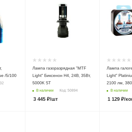
Лампа газоразрядная "MTF
Лампа галог
e /5/100
Light" Биксенон H4, 24В, 35Вт,
Light" Platinium H9, 12В, 
5000K ST
2100 лм, 380
732
В наличии
В наличии
Код: 50894
3 445
₽
/шт
1 129
₽
/к