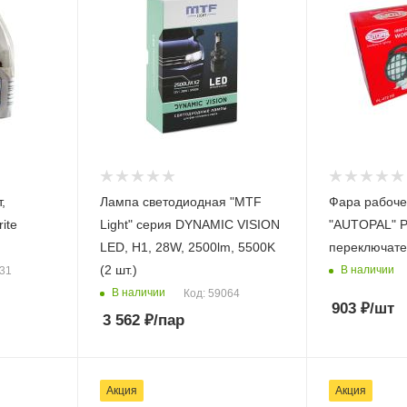
Лампа светодиодная "MTF
Фара рабоче
ite
Light" серия DYNAMIC VISION
"AUTOPAL" P
LED, H1, 28W, 2500lm, 5500K
переключате
(2 шт.)
В наличии
731
В наличии
Код: 59064
903
₽
/шт
3 562
₽
/пар
Акция
Акция