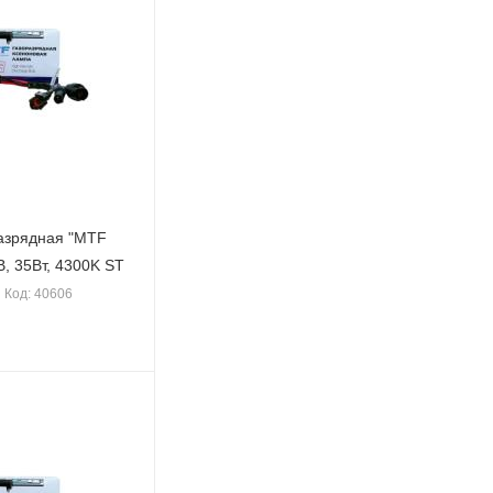
азрядная "MTF
3, 12В, 35Вт, 4300K ST
Код: 40606