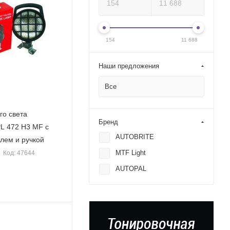
154
11 688
Наши предложения
Все
го света
Бренд
L 472 H3 MF с
AUTOBRITE
лем и ручкой
MTF Light
Код: 47644
AUTOPAL