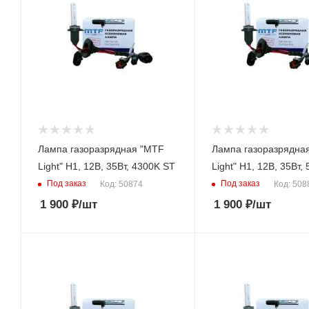
Лампа газоразрядная "MTF
Лампа газоразрядна
Light" H1, 12В, 35Вт, 4300K ST
Light" H1, 12В, 35В
Под заказ
Под заказ
Код: 50874
Код: 508
1 900
₽
/шт
1 900
₽
/шт