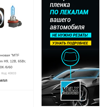
еновая "MTF
65Вт,
0К /6/60
Код: 40833
омпл