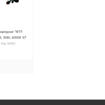
азрядная "MTF
7, 12В, 35Вт, 6000K ST
Код: 50892