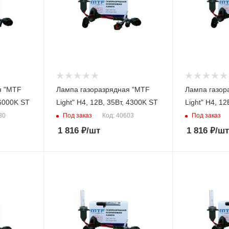
я "MTF
Лампа газоразрядная "MTF
Лампа газор
т, 6000K ST
Light" H4, 12В, 35Вт, 4300K ST
Light" H
Под заказ
Под заказ
30
Код: 40603
1 816
₽
/шт
1 816
₽
/шт