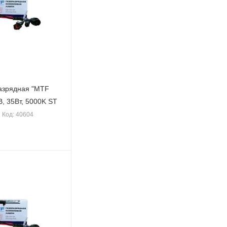
азрядная "MTF
4, 12В, 35Вт, 5000K ST
Код: 40604