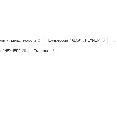
нты и принадлежности
2
Компрессоры "ALCA" ,"HEYNER"
3
Кл
еля "HEYNER"
25
Пылесосы
8