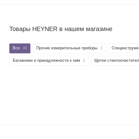
Товары HEYNER в нашем магазине
Все
46
Прочие измерительные приборы
1
Специнструме
Багажники и принадлежности к ним
1
Щетки стеклоочистит