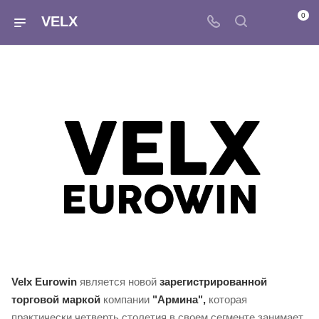
0
VELX
Velx Eurowin
является новой
зарегистрированной
торговой маркой
компании
"Армина",
которая
практически четверть столетия в своем сегменте занимает