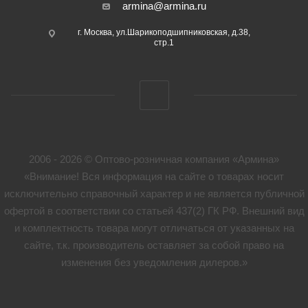
armina@armina.ru
г. Москва, ул.Шарикоподшипниковская, д.38,
стр.1
2006 - 2026 © Оптово-розничная компания «Армина»
«Внимание! Вся информация на сайте о товарах носит
исключительно справочный характер и не является публичной
офертой в соответствии со статьей 437(2) ГК РФ. Внешний вид
и комплектность товара могут отличаться от указанных на
сайте, т.к. производитель оставляет за собой право на
изменения без уведомления дилеров.»